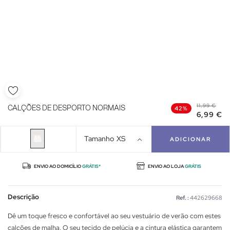
11,99 €
CALÇÕES DE DESPORTO NORMAIS
42%
6,99 €
Tamanho
XS
ADICIONAR
ENVIO AO DOMICÍLIO
GRÁTIS*
ENVIO AO LOJA
GRÁTIS
Descrição
Ref. :
442629668
Dê um toque fresco e confortável ao seu vestuário de verão com estes
calções de malha. O seu tecido de pelúcia e a cintura elástica garantem