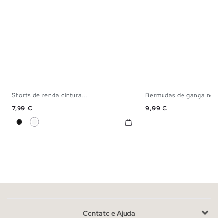
Shorts de renda cintura...
Bermudas de ganga norm
S
M
L
XL
36
38
40
Preço
Preço
7,99 €
9,99 €
Preto
Branco
Contato e Ajuda