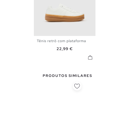
Tênis retrô com plataforma
36
37
38
39
40
Preço
22,99 €
PRODUTOS SIMILARES