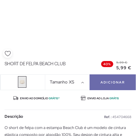
9,99 €
SHORT DE FELPA BEACH CLUB
40%
5,99 €
Tamanho
XS
ADICIONAR
ENVIO AO DOMICÍLIO
GRÁTIS*
ENVIO AO LOJA
GRÁTIS
Descrição
Ref. :
454704668
O short de felpa com a estampa Beach Club é um modelo de cintura
elástica composto por algodão 100%. Seu design de cintura alta e