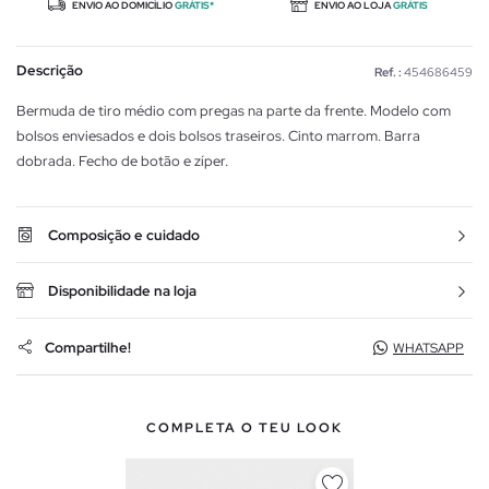
ENVIO AO DOMICÍLIO
GRÁTIS*
ENVIO AO LOJA
GRÁTIS
Descrição
Ref. :
454686459
Bermuda de tiro médio com pregas na parte da frente. Modelo com
bolsos enviesados e dois bolsos traseiros. Cinto marrom. Barra
dobrada. Fecho de botão e zíper.
Composição e cuidado
Disponibilidade na loja
Compartilhe!
WHATSAPP
COMPLETA O TEU LOOK