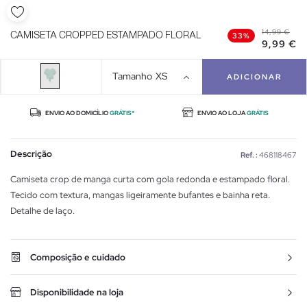
14,99 €
CAMISETA CROPPED ESTAMPADO FLORAL
33%
9,99 €
Tamanho
XS
ADICIONAR
ENVIO AO DOMICÍLIO
GRÁTIS*
ENVIO AO LOJA
GRÁTIS
Descrição
Ref. :
468118467
Camiseta crop de manga curta com gola redonda e estampado floral.
Tecido com textura, mangas ligeiramente bufantes e bainha reta.
Detalhe de laço.
Composição e cuidado
Disponibilidade na loja