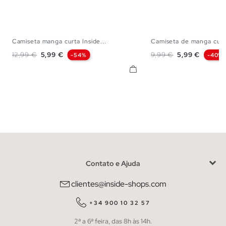
Camiseta manga curta Inside...
Camiseta de manga curt
XS
S
M
L
XL
XXL
XS
S
M
L
Preço normal
Preço
Preço normal
Preço
12,99 €
5,99 €
9,99 €
5,99 €
-54%
-40%
Contato e Ajuda
clientes@inside-shops.com
+34 900 10 32 57
2ª a 6ª feira, das 8h às 14h.