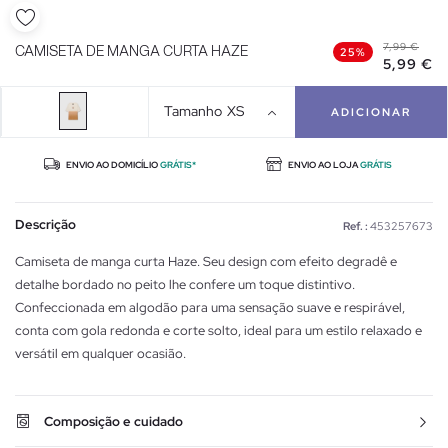
7,99 €
CAMISETA DE MANGA CURTA HAZE
25%
5,99 €
Tamanho
XS
ADICIONAR
ENVIO AO DOMICÍLIO
GRÁTIS*
ENVIO AO LOJA
GRÁTIS
Descrição
Ref. :
453257673
Camiseta de manga curta Haze. Seu design com efeito degradê e
detalhe bordado no peito lhe confere um toque distintivo.
Confeccionada em algodão para uma sensação suave e respirável,
conta com gola redonda e corte solto, ideal para um estilo relaxado e
versátil em qualquer ocasião.
Composição e cuidado