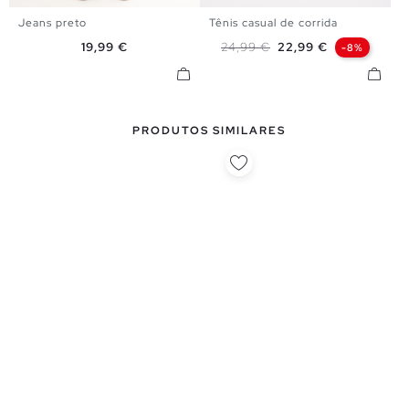
Jeans preto
Tênis casual de corrida
38
40
42
44
40
41
42
43
44
45
Preço
Preço normal
Preço
19,99 €
24,99 €
22,99 €
-8%
PRODUTOS SIMILARES