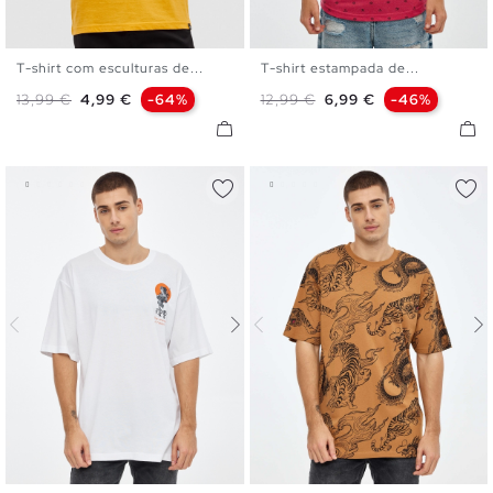
T-shirt com esculturas de...
T-shirt estampada de...
S
M
L
XL
XXL
S
M
L
XL
XXL
Preço normal
Preço
Preço normal
Preço
13,99 €
4,99 €
-64%
12,99 €
6,99 €
-46%