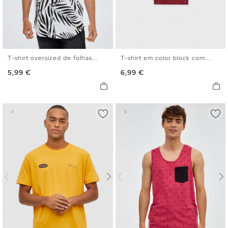
T-shirt oversized de folhas...
T-shirt em color block com...
XS
S
M
L
XL
S
M
L
XL
XXL
Preço
Preço
5,99 €
6,99 €