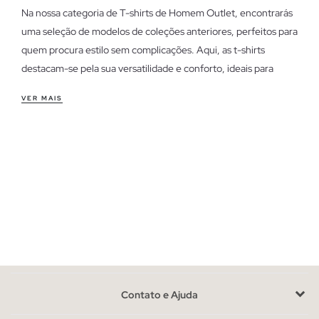
Na nossa categoria de T-shirts de Homem Outlet, encontrarás
uma seleção de modelos de coleções anteriores, perfeitos para
quem procura estilo sem complicações. Aqui, as t-shirts
destacam-se pela sua versatilidade e conforto, ideais para
qualquer ocasião.
VER MAIS
Características das t-shirts de homem outlet
As nossas t-shirts oferecem um ajuste confortável e
descontraído, adaptando-se ao teu dia a dia. Desde cortes
clássicos a fits mais modernos, cada peça é desenhada para
proporcionar liberdade de movimento e um look casual. São
perfeitas para trabalhar num ambiente informal ou para um fim
de semana relaxado.
Aproveita as últimas unidades em t-shirts de homem
Com disponibilidade limitada, estas t-shirts são uma
Contato e Ajuda
oportunidade para encontrares o teu estilo favorito antes que
esgotem. Se estiveres indeciso entre cortes, opta por um fit