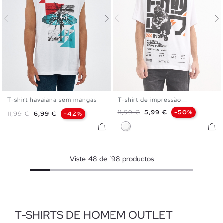
T-shirt havaiana sem mangas
T-shirt de impressão...
XS
S
M
L
XL
XXL
XS
S
M
L
XL
Preço normal
Preço
11,99 €
5,99 €
-50%
Preço normal
Preço
11,99 €
6,99 €
-42%
Branco
Viste
48
de
198
productos
T-SHIRTS DE HOMEM OUTLET