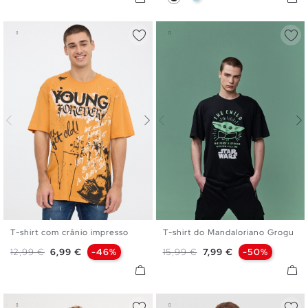
T-shirt com crânio impresso
T-shirt do Mandaloriano Grogu
S
M
L
XL
XXL
XS
S
M
L
XL
Preço normal
Preço
Preço normal
Preço
12,99 €
6,99 €
-46%
15,99 €
7,99 €
-50%