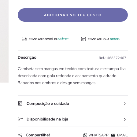
ADICIONAR NO TEU CESTO
ENVIO AO DOMICÍLIO
GRÁTIS*
ENVIO AO LOJA
GRÁTIS
Descrição
Ref. :
468372467
Camiseta sem mangas em tecido com textura e estampa lisa,
desenhada com gola redonda e acabamento quadrado.
Babados nos ombros e design sem mangas.
Composição e cuidado
Disponibilidade na loja
Compartilhe!
WHATSAPP
EMAIL