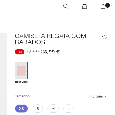
CAMISETA REGATA COM
BABADOS
12,99 €
8,99 €
31%
Rosa Claro
Tamanho
GUIA
XS
S
M
L