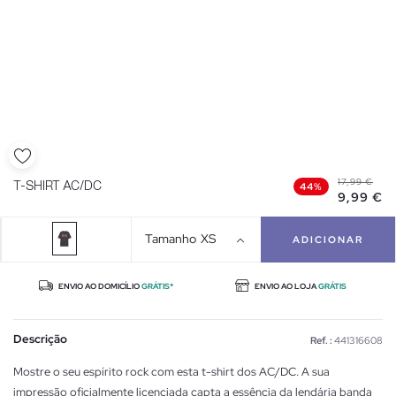
17,99 €
T-SHIRT AC/DC
44%
9,99 €
Tamanho
XS
ADICIONAR
ENVIO AO DOMICÍLIO
GRÁTIS*
ENVIO AO LOJA
GRÁTIS
Descrição
Ref. :
441316608
Mostre o seu espírito rock com esta t-shirt dos AC/DC. A sua
impressão oficialmente licenciada capta a essência da lendária banda