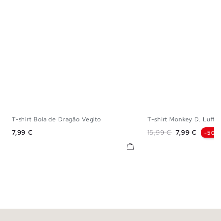
T-shirt Bola de Dragão Vegito
T-shirt Monkey D. Luffy
XS
S
M
L
XL
XS
S
M
Preço
Preço normal
Preço
7,99 €
15,99 €
7,99 €
-50%