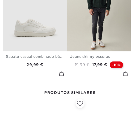
Sapato casual combinado básico
Jeans skinny escuras
39
40
41
42
43
44
36
38
40
42
44
46
Preço
Preço normal
Preço
29,99 €
19,99 €
17,99 €
-10%
45
PRODUTOS SIMILARES