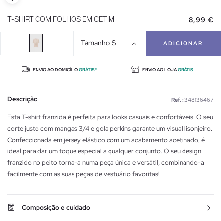
8,99 €
T-SHIRT COM FOLHOS EM CETIM
Tamanho
S
ADICIONAR
ENVIO AO DOMICÍLIO
GRÁTIS*
ENVIO AO LOJA
GRÁTIS
Descrição
Ref. :
348136467
Esta T-shirt franzida é perfeita para looks casuais e confortáveis. O seu
corte justo com mangas 3/4 e gola perkins garante um visual lisonjeiro.
Confeccionada em jersey elástico com um acabamento acetinado, é
ideal para dar um toque especial a qualquer conjunto. O seu design
franzido no peito torna-a numa peça única e versátil, combinando-a
facilmente com as suas peças de vestuário favoritas!
Composição e cuidado