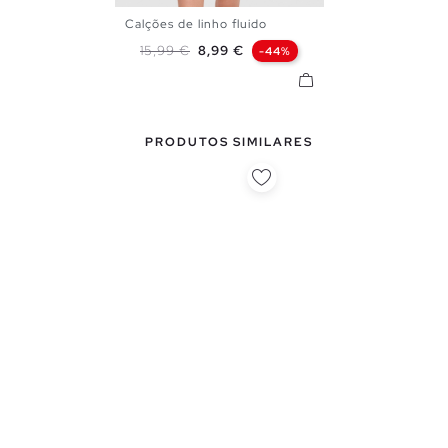
Calções de linho fluido
S
M
L
Preço normal
Preço
15,99 €
8,99 €
-44%
PRODUTOS SIMILARES