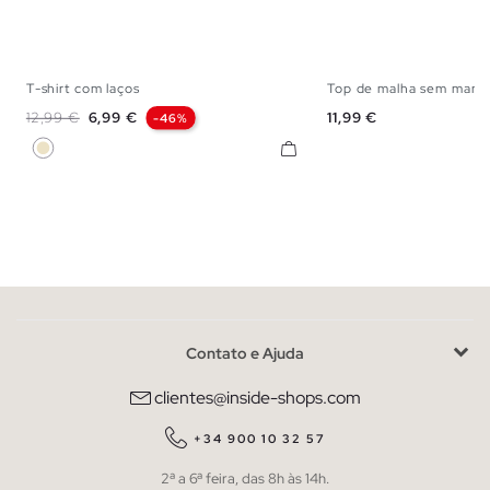
T-shirt com laços
Top de malha sem mang
S
M
L
S
M
Preço normal
Preço
Preço
12,99 €
6,99 €
11,99 €
-46%
Areia
Contato e Ajuda
clientes@inside-shops.com
+34 900 10 32 57
2ª a 6ª feira, das 8h às 14h.