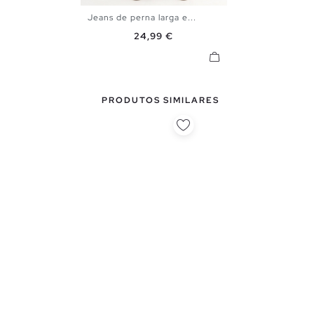
Jeans de perna larga e...
34
36
38
40
Preço
24,99 €
PRODUTOS SIMILARES