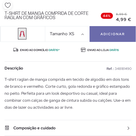
T-SHIRT DE MANGA COMPRIDA DE CORTE
8,99 €
44%
RAGLAN COM GRÁFICOS
4,99 €
Tamanho
XS
ADICIONAR
ENVIO AO DOMICÍLIO
GRÁTIS*
ENVIO AO LOJA
GRÁTIS
Descrição
Ref. :
348181490
T-shirt raglan de manga comprida em tecido de algodão em dois tons
de branco e vermelho. Corte curto, gola redonda e gráfico estampado
no peito. Perfeita para um look desportivo ou casual, ideal para
combinar com calças de ganga de cintura subida ou calções. Use-a em
dias de lazer ou actividades ao ar livre.
Composição e cuidado