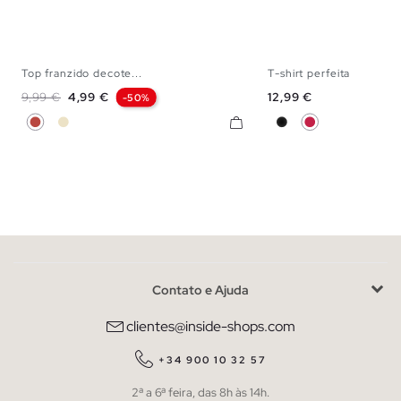
Top franzido decote...
T-shirt perfeita
XS
S
M
L
S
M
L
Preço normal
Preço
Preço
9,99 €
4,99 €
12,99 €
-50%
Terracota
Areia
Preto
Granada
Contato e Ajuda
clientes@inside-shops.com
+34 900 10 32 57
2ª a 6ª feira, das 8h às 14h.