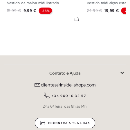
Vestido de malha midi listrado
Vestido midi alças esta
XS
S
M
L
XL
S
M
L
Preço normal
Preço
Preço normal
Preço
15,99 €
9,99 €
24,99 €
19,99 €
-38%
-2
Contato e Ajuda
clientes@inside-shops.com
+34 900 10 32 57
2ª a 6ª feira, das 8h às 14h.
ENCONTRA A TUA LOJA