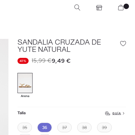
SANDALIA CRUZADA DE
YUTE NATURAL
15,99 €
9,49 €
41%
Arena
Talla
GUÍA
35
36
37
38
39