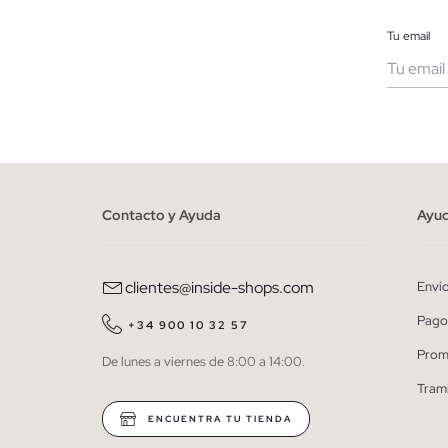
Tu email
Muje
He le
person
Contacto y Ayuda
Ayu
clientes@inside-shops.com
Enví
Pago
+34 900 10 32 57
Prom
De lunes a viernes de 8:00 a 14:00.
Tram
ENCUENTRA TU TIENDA