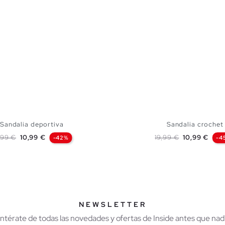
Sandalia deportiva
Sandalia crochet
ecio base
Precio
Precio base
Precio
,99 €
10,99 €
19,99 €
10,99 €
-42%
-4
AÑADIR A MI CESTA
AÑADIR A MI CES
37
38
39
40
41
36
37
38
39
NEWSLETTER
Entérate de todas las novedades y ofertas de Inside antes que nadi