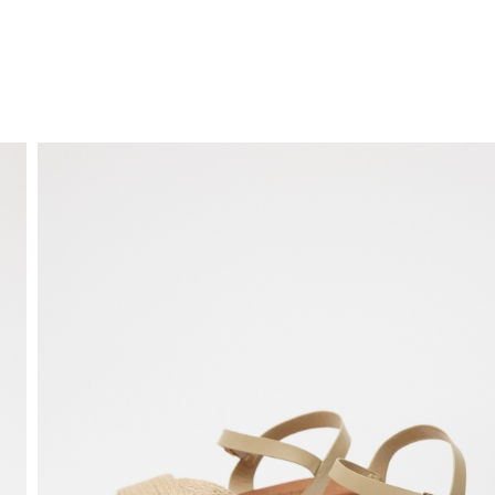
ENVÍO GRATIS
a domicilio a partir de 30 €