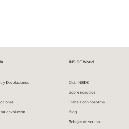
r
Hombre
ído y entiendo la
política de privacidad
y acepto recibir comunicaciones co
alizadas de Inside.
da
INSIDE World
QUIERO SUSCRIBIRME
os y Devoluciones
Club INSIDE
* Puedes cancelar la suscripción en cualquier momento.
Sobre nosotros
ociones
Trabaja con nosotros
itar devolución
Blog
Rebajas de verano