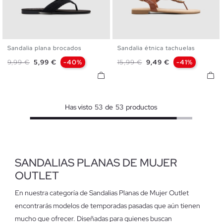
Sandalia plana brocados
Sandalia étnica tachuelas
35
36
37
38
39
40
36
37
38
39
40
41
Precio base
Precio
Precio base
Precio
9,99 €
5,99 €
-40%
15,99 €
9,49 €
-41%
41
Has visto
53
de
53
productos
SANDALIAS PLANAS DE MUJER
OUTLET
En nuestra categoría de Sandalias Planas de Mujer Outlet
encontrarás modelos de temporadas pasadas que aún tienen
mucho que ofrecer. Diseñadas para quienes buscan