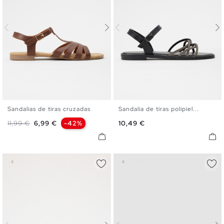
Sandalias de tiras cruzadas
Sandalia de tiras polipiel...
35
36
37
38
39
40
35
36
37
38
39
40
Precio base
Precio
Precio
11,99 €
6,99 €
-42%
10,49 €
41
41