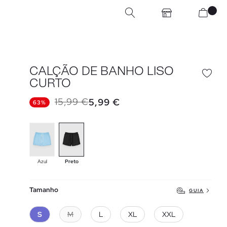
CALÇÃO DE BANHO LISO
CURTO
15,99 €
5,99 €
63%
Azul
Preto
Tamanho
GUIA
S
M
L
XL
XXL