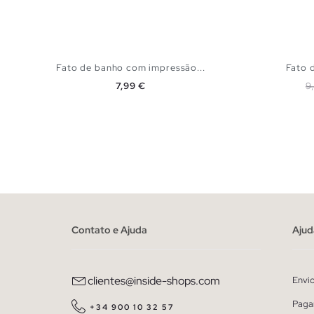
Fato de banho com impressão...
Fato 
Preço
P
7,99 €
9
ADICIONAR NO TEU CESTO
S
M
L
XL
XXL
Contato e Ajuda
Ajud
clientes@inside-shops.com
Envi
Paga
+34 900 10 32 57