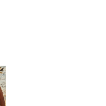
ENVIO GRÁTIS
ao domicílio a partir de 30 €