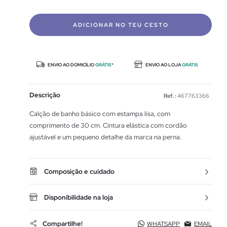
ADICIONAR NO TEU CESTO
ENVIO AO DOMICÍLIO
GRÁTIS*
ENVIO AO LOJA
GRÁTIS
Descrição
Ref. :
467763366
Calção de banho básico com estampa lisa, com
comprimento de 30 cm. Cintura elástica com cordão
ajustável e um pequeno detalhe da marca na perna.
Composição e cuidado
Disponibilidade na loja
Compartilhe!
WHATSAPP
EMAIL