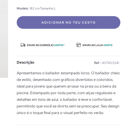
Modelo
: 182 cm Tamanho L
ADICIONAR NO TEU CESTO
ENVIO AO DOMICÍLIO
GRÁTIS*
ENVIO AO LOJA
GRÁTIS
Descrição
Ref. :
437653341
Apresentamos o bañador estampado loros. O bañador cheio
de estilo, desenhado com gráficos divertidos e coloridos,
ideal para jovens que querem arrasar na praia ou à beira da
piscina. Estampado por toda parte, com alças reguláveis e
detalhes em tons de azul, o bañador é leve e confortável,
permitindo que você se divirta sem se preocupar. Seu design
único é o toque final para o visual perfeito no verão.