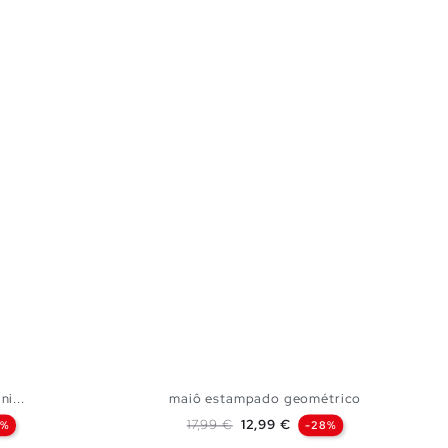
i...
maiô estampado geométrico
Preço normal
Preço
17,99 €
12,99 €
4%
-28%