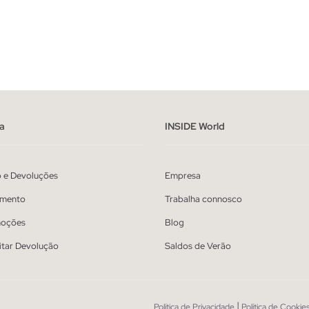
ADICIONAR NO TEU CESTO
ADICIONAR NO TEU 
M
L
XL
XXL
S
M
L
XL
a
INSIDE World
o e Devoluções
Empresa
mento
Trabalha connosco
oções
Blog
itar Devolução
Saldos de Verão
|
Política de Privacidade
Política de Cookie