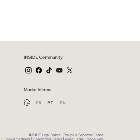
CESTO
ADICIONAR NO TEU CESTO
XXL
S
M
L
XL
XXL
INSIDE Community
Mudar idioma
ES
PT
EN
INSIDE Loja Online | Roupa e Sapatos Online
|
|
|
|
s
Cookie Settings
Condições Gerais
Aviso Legal
Mapa web