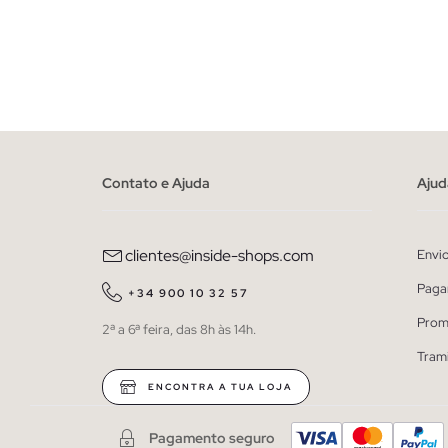
ADICIONAR NO TEU CESTO
S
M
L
XL
XXL
S
Contato e Ajuda
Ajud
clientes@inside-shops.com
Envi
Paga
+34 900 10 32 57
Prom
2ª a 6ª feira, das 8h às 14h.
Tram
ENCONTRA A TUA LOJA
Pagamento seguro