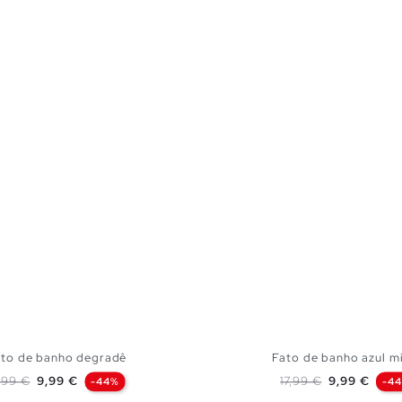
ato de banho degradê
Fato de banho azul min
reço normal
Preço
Preço normal
Preço
7,99 €
9,99 €
17,99 €
9,99 €
-44%
-4