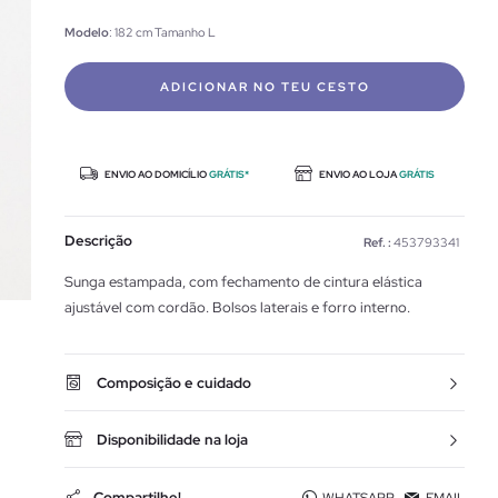
Modelo
: 182 cm Tamanho L
ADICIONAR NO TEU CESTO
ENVIO AO DOMICÍLIO
GRÁTIS*
ENVIO AO LOJA
GRÁTIS
Descrição
Ref. :
453793341
Sunga estampada, com fechamento de cintura elástica
ajustável com cordão. Bolsos laterais e forro interno.
Composição e cuidado
Disponibilidade na loja
Compartilhe!