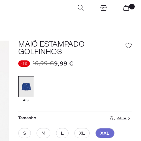
MAIÔ ESTAMPADO
GOLFINHOS
16,99 €
9,99 €
41%
Azul
Tamanho
GUIA
S
M
L
XL
XXL