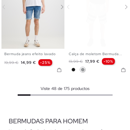
Bermuda jeans efeito lavado
Calça de moletom Bermuda...
36
38
40
42
44
46
XS
S
M
L
XL
Preço normal
Preço
19,99 €
17,99 €
-10%
Preço normal
Preço
19,99 €
14,99 €
-25%
48
Preto
Cinza Melange
Viste
48
de
175
productos
BERMUDAS PARA HOMEM