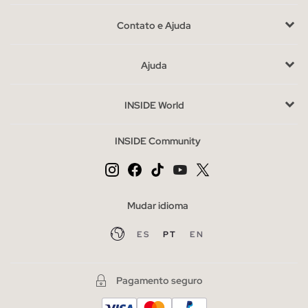
uma camiseta,
camisa
ou polo, ficarão ótimas.
Para escolher
Contato e Ajuda
diariamente esta opção
, seja em cores, desgastadas, ou com
detahes, existem muitos estilos que você pode encontrar em
Ajuda
nossa seleção de shorts jeans.
Para se vestir, oferecemos os shorts de estilo chinês
, em
INSIDE World
uma ampla variedade de cores e desenhos, perfeitamente
combinados com camisas e mocassins, um visual elegante que
INSIDE Community
se adaptará sem problemas ao sufocante calor do verão. Se
você é um atleta e aprecia o estilo das ruas, os shorts
esportivos em algodão com detalhes, faixas laterais e estampas
serão os seus favoritos
Mudar idioma
Vantagens de comprar shorts na INSIDE online.
ES
PT
EN
Você consegue pensar em uma maneira melhor de aproveitar
o verão? sem dúvida as bermudas de INSIDE masculinos
tornará seus dias um pouco menos quentes,
aproveite nossa
Pagamento seguro
variedade e abra espaço para eles em seu guarda-roupa.