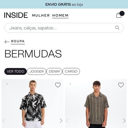
ENVIO GRÁTIS
ao loja
MULHER
HOMEM
PESQU
ROUPA
BERMUDAS
VER TODO
JOGGER
DENIM
CARGO