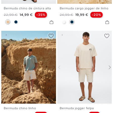
Bermuda chino de cintura alta
Bermuda cargo jogger de linho
38
40
42
44
46
XS
S
M
L
XL
Preço normal
Preço
Preço normal
Preço
22,99 €
14,99 €
-35%
24,99 €
19,99 €
-20%
Bege
Azul Marinho
Branco
Azul Marinho
Bermuda chino linho
Bermuda jogger felpa
XS
S
M
L
XL
XS
S
M
L
XL