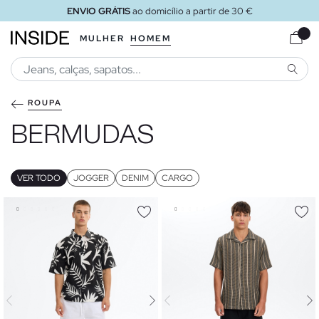
ENVIO GRÁTIS
ao domicílio a partir de 30 €
MULHER
HOMEM
PESQU
ROUPA
BERMUDAS
VER TODO
JOGGER
DENIM
CARGO