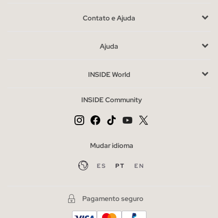
uma camiseta,
camisa
ou polo, ficarão ótimas.
Para escolher
Contato e Ajuda
diariamente esta opção
, seja em cores, desgastadas, ou com
detahes, existem muitos estilos que você pode encontrar em
Ajuda
nossa seleção de shorts jeans.
Para se vestir, oferecemos os shorts de estilo chinês
, em
INSIDE World
uma ampla variedade de cores e desenhos, perfeitamente
combinados com camisas e mocassins, um visual elegante que
INSIDE Community
se adaptará sem problemas ao sufocante calor do verão. Se
você é um atleta e aprecia o estilo das ruas, os shorts
esportivos em algodão com detalhes, faixas laterais e estampas
serão os seus favoritos
Mudar idioma
Vantagens de comprar shorts na INSIDE online.
ES
PT
EN
Você consegue pensar em uma maneira melhor de aproveitar
o verão? sem dúvida as bermudas de INSIDE masculinos
tornará seus dias um pouco menos quentes,
aproveite nossa
Pagamento seguro
variedade e abra espaço para eles em seu guarda-roupa.