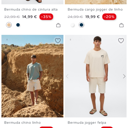
Bermuda chino de cintura alta
Bermuda cargo jogger de linho
38
40
42
44
46
XS
S
M
L
XL
Preço normal
Preço
Preço normal
Preço
22,99 €
14,99 €
-35%
24,99 €
19,99 €
-20%
Bege
Azul Marinho
Branco
Azul Marinho
Bermuda chino linho
Bermuda jogger felpa
XS
S
M
L
XL
XS
S
M
L
XL