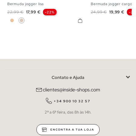
Bermuda jogger lisa
Bermuda jogger cargo
S
M
L
XL
S
M
L
Preço normal
Preço
Preço normal
Preço
22,99 €
17,99 €
24,99 €
19,99 €
-22%
-2
Bege
Off White
Contato e Ajuda
clientes@inside-shops.com
+34 900 10 32 57
2ª a 6ª feira, das 8h às 14h.
ENCONTRA A TUA LOJA