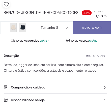
17,99 €
BERMUDA JOGGER DE LINHO COM CORDÕES
33%
11,99 €
Tamanho
S
ADICIONAR
ENVIO AO DOMICÍLIO
GRÁTIS*
ENVIO AO LOJA
GRÁTIS
Descrição
Ref. :
467729381
Bermuda jogger de linho em cor lisa, com cintura alta e corte regular.
Cintura elástica com cordões ajustáveis e acabamento relaxado.
Composição e cuidado
Disponibilidade na loja