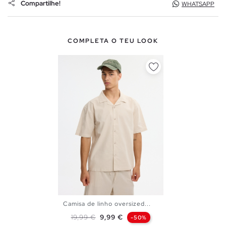
Compartilhe!
WHATSAPP
COMPLETA O TEU LOOK
Camisa de linho oversized...
S
M
L
XL
Preço normal
Preço
19,99 €
9,99 €
-50%