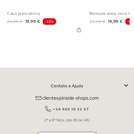
Calça jeans skinny
Bermuda jeans cinco bo
36
38
40
42
44
46
48
36
38
40
42
Preço normal
Preço
Preço normal
Preço
24,99 €
19,99 €
22,99 €
19,99 €
-20%
-13
Contato e Ajuda
clientes@inside-shops.com
+34 900 10 32 57
2ª a 6ª feira, das 8h às 14h.