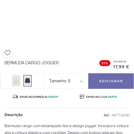
25,99 €
BERMUDA CARGO JOGGER
31%
17,99 €
Tamanho
S
ADICIONAR
ENVIO AO DOMICÍLIO
GRÁTIS*
ENVIO AO LOJA
GRÁTIS
Descrição
Ref. :
467730381
Bermuda cargo com estampado liso e design jogger. Incorpora cintura
alta e cintura elástica com cordões. Design com bolsos laterais tipo