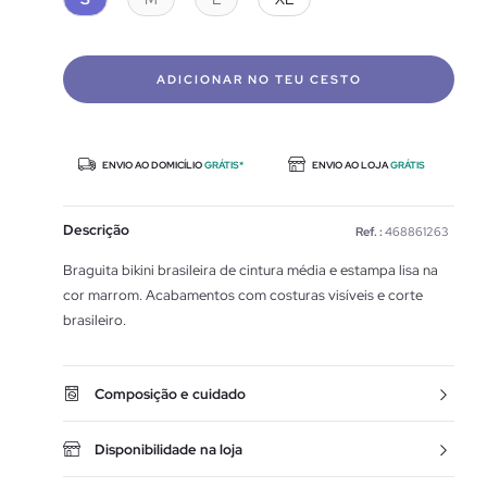
ADICIONAR NO TEU CESTO
ENVIO AO DOMICÍLIO
GRÁTIS*
ENVIO AO LOJA
GRÁTIS
Descrição
Ref. :
468861263
Braguita bikini brasileira de cintura média e estampa lisa na
cor marrom. Acabamentos com costuras visíveis e corte
brasileiro.
Composição e cuidado
Disponibilidade na loja