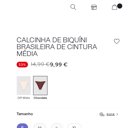
CALCINHA DE BIQUÍNI
BRASILEIRA DE CINTURA
MÉDIA
14,99 €
9,99 €
33%
Off White
Chocolate
Tamanho
GUIA
S
M
L
XL