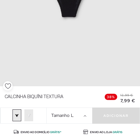
12,99 €
CALCINHA BIQUÍNI TEXTURA
38%
7,99 €
Tamanho
L
ADICIONAR
ENVIO AO DOMICÍLIO
GRÁTIS*
ENVIO AO LOJA
GRÁTIS