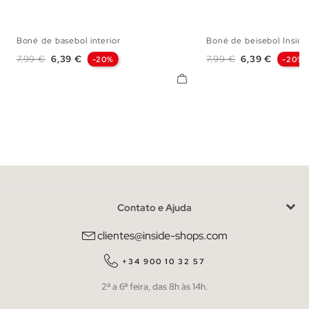
Boné de basebol interior
Boné de beisebol Inside
U
U
Preço normal
Preço
Preço normal
Preço
7,99 €
6,39 €
7,99 €
6,39 €
-20%
-20%
Contato e Ajuda
clientes@inside-shops.com
+34 900 10 32 57
2ª a 6ª feira, das 8h às 14h.