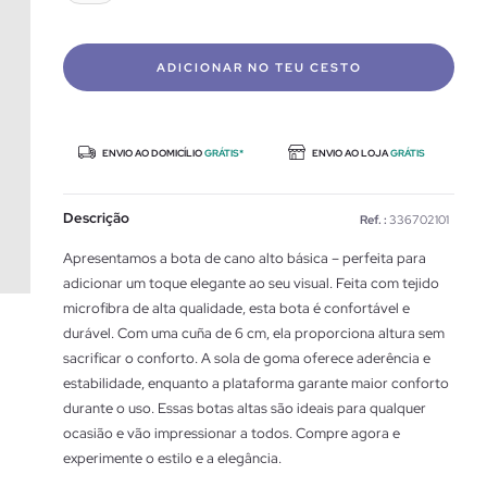
ADICIONAR NO TEU CESTO
ENVIO AO DOMICÍLIO
GRÁTIS*
ENVIO AO LOJA
GRÁTIS
Descrição
Ref. :
336702101
Apresentamos a bota de cano alto básica – perfeita para
adicionar um toque elegante ao seu visual. Feita com tejido
microfibra de alta qualidade, esta bota é confortável e
durável. Com uma cuña de 6 cm, ela proporciona altura sem
sacrificar o conforto. A sola de goma oferece aderência e
estabilidade, enquanto a plataforma garante maior conforto
durante o uso. Essas botas altas são ideais para qualquer
ocasião e vão impressionar a todos. Compre agora e
experimente o estilo e a elegância.