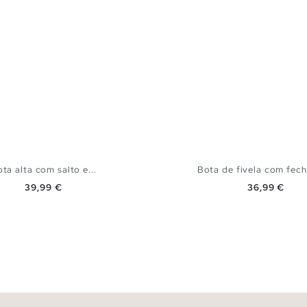
ta alta com salto e...
Bota de fivela com fech
Preço
Preço
39,99 €
36,99 €
ADICIONAR NO TEU CESTO
ADICIONAR NO TEU 
37
38
39
40
41
35
36
37
38