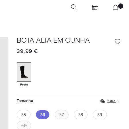
BOTA ALTA EM CUNHA
39,99 €
Preto
Tamanho
GUIA
35
36
37
38
39
40