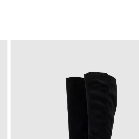
ENVIO GRÁTIS
ao domicílio a partir de 30 €