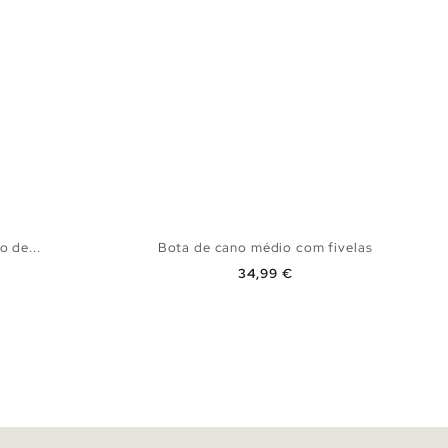
o de...
Bota de cano médio com fivelas
Preço
34,99 €
CESTO
ADICIONAR NO TEU CESTO
39
40
36
37
38
39
40