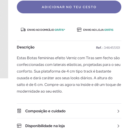
ADICIONAR NO TEU CESTO
ENVIO AO DOMICÍLIO
GRÁTIS*
ENVIO AO LOJA
GRÁTIS
Descrição
Ref. :
346455101
Estas Botas femininas efeito Verniz com Tiras sem fecho são
confeccionadas com laterais elásticas, projetadas para o seu
conforto. Sua plataforma de 4 cm tipo track é bastante
ousada e dará caráter aos seus looks diários. A altura do
salto é de 6 cm. Compre-as agora na Inside e dê um toque de
modernidade ao seu estilo.
Composição e cuidado
Disponibilidade na loja