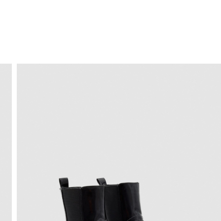
ENVIO GRÁTIS
ao domicílio a partir de 30 €