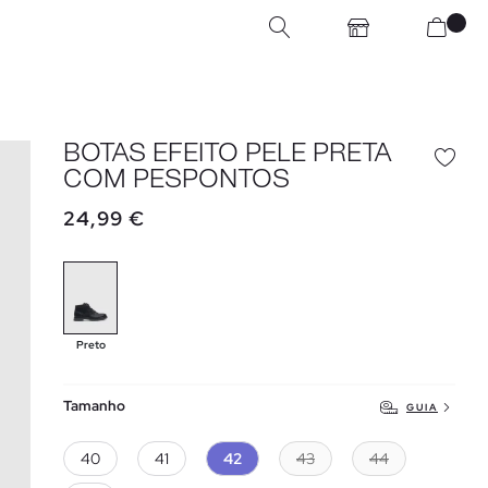
BOTAS EFEITO PELE PRETA
COM PESPONTOS
24,99 €
Preto
Tamanho
GUIA
40
41
42
43
44