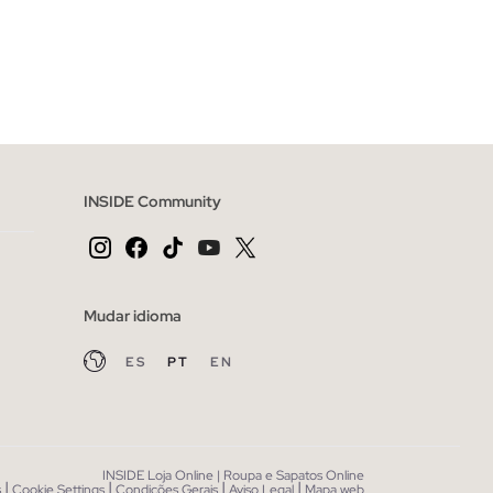
CESTO
ADICIONAR NO TEU CESTO
44
45
39
40
41
42
43
44
45
INSIDE Community
Mudar idioma
ES
PT
EN
INSIDE Loja Online | Roupa e Sapatos Online
|
|
|
|
s
Cookie Settings
Condições Gerais
Aviso Legal
Mapa web