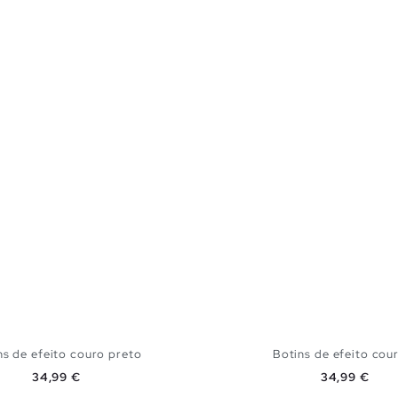
ns de efeito couro preto
Botins de efeito cour
Preço
Preço
34,99 €
34,99 €