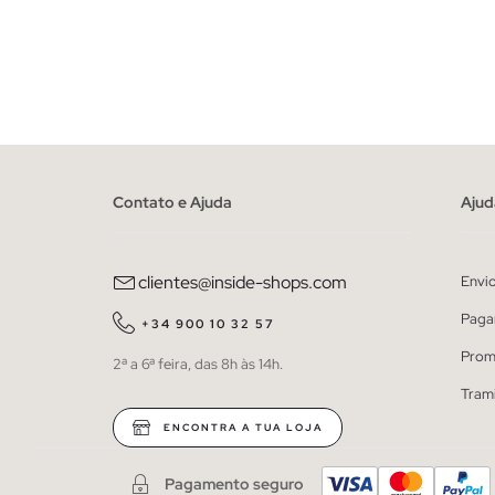
ADICIONAR NO TEU CESTO
39
40
41
42
43
44
45
39
40
Contato e Ajuda
Ajud
clientes@inside-shops.com
Envi
Paga
+34 900 10 32 57
Prom
2ª a 6ª feira, das 8h às 14h.
Tram
ENCONTRA A TUA LOJA
Pagamento seguro