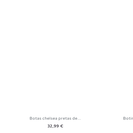
Botas chelsea pretas de...
Boti
Preço
32,99 €