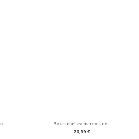
o...
Botas chelsea marrons de...
Preço
26,99 €