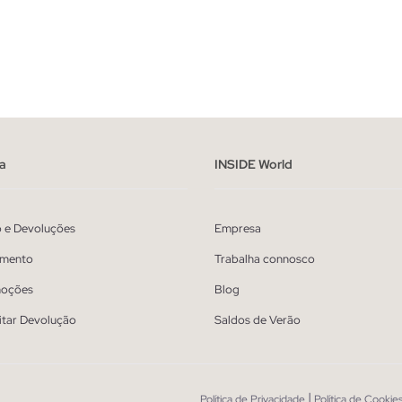
ADICIONAR NO TEU CESTO
ADICIONAR NO TEU 
41
42
43
44
45
39
40
41
42
43
a
INSIDE World
o e Devoluções
Empresa
mento
Trabalha connosco
oções
Blog
itar Devolução
Saldos de Verão
|
Política de Privacidade
Política de Cookie