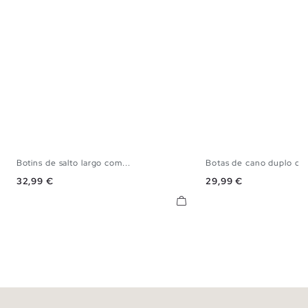
Botins de salto largo com...
Botas de cano duplo co
36
37
38
39
40
36
37
38
Preço
Preço
32,99 €
29,99 €