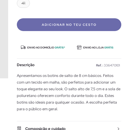
41
ADICIONAR NO TEU CESTO
ENVIO AO DOMICÍLIO
GRÁTIS*
ENVIO AO LOJA
GRÁTIS
Descrição
Ref. :
336470101
Apresentamos os botins de salto de 8 cm básicos. Feitos
com um tecido em malha, são perfeitos para adicionar um
toque elegante ao seu look. O salto alto de 7,5 cm e a sola de
poliuretano oferecem conforto durante todo o dia. Estes
botins são ideais para qualquer ocasião. A escolha perfeita
para o público em geral.
Composição e cuidado