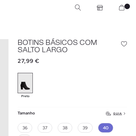
BOTINS BÁSICOS COM
SALTO LARGO
27,99 €
Preto
Tamanho
GUIA
36
37
38
39
40