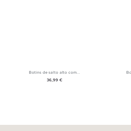
Botins de salto alto com...
Bo
Preço
36,99 €
ADICIONAR NO TEU CESTO
36
37
38
39
40
41
36