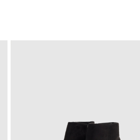
ENVIO GRÁTIS
ao domicílio a partir de 30 €