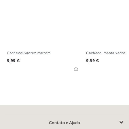
Cachecol xadrez marrom
Cachecol manta xadrez
U
U
Preço
Preço
9,99 €
9,99 €
Contato e Ajuda