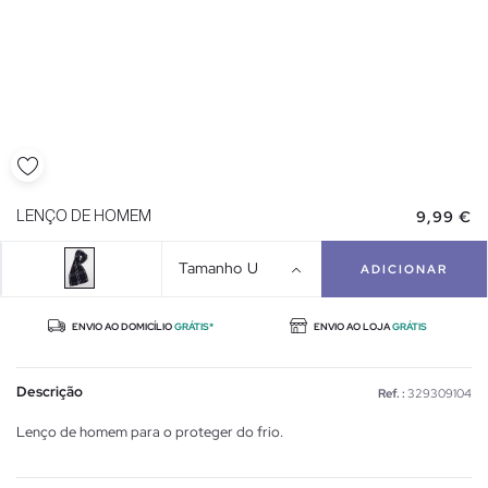
9,99 €
LENÇO DE HOMEM
Tamanho
U
ADICIONAR
ENVIO AO DOMICÍLIO
GRÁTIS*
ENVIO AO LOJA
GRÁTIS
Descrição
Ref. :
329309104
Lenço de homem para o proteger do frio.