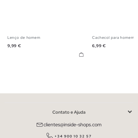
Lenço de homem
Cachecol para homem c
U
U
Preço
Preço
9,99 €
6,99 €
Contato e Ajuda
clientes@inside-shops.com
+34 900 10 32 57