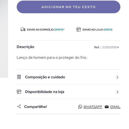
ADICIONAR NO TEU CESTO
ENVIO AO DOMICÍLIO
GRÁTIS*
ENVIO AO LOJA
GRÁTIS
Descrição
Ref. :
329305104
Lenço de homem para o proteger do frio.
Composição e cuidado
Disponibilidade na loja
Compartilhe!
WHATSAPP
EMAIL