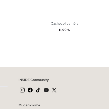
Cachecol painéis
Preço
11,99 €
CESTO
ADICIONAR NO TEU CESTO
U
INSIDE Community
Mudar idioma