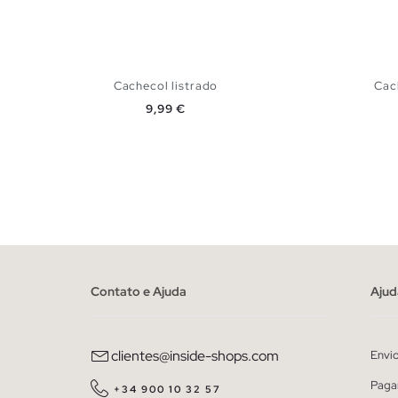
Cachecol listrado
Cac
Preço
9,99 €
ADICIONAR NO TEU CESTO
U
Contato e Ajuda
Ajud
clientes@inside-shops.com
Envi
Paga
+34 900 10 32 57