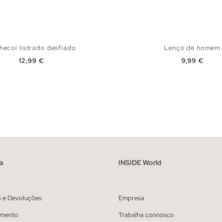
hecol listrado desfiado
Lenço de homem
Preço
Preço
12,99 €
9,99 €
ADICIONAR NO TEU CESTO
ADICIONAR NO TEU 
U
U
a
INSIDE World
o e Devoluções
Empresa
mento
Trabalha connosco