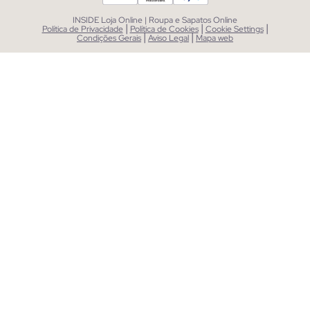
INSIDE Loja Online | Roupa e Sapatos Online
|
|
|
Política de Privacidade
Política de Cookies
Cookie Settings
|
|
Condições Gerais
Aviso Legal
Mapa web