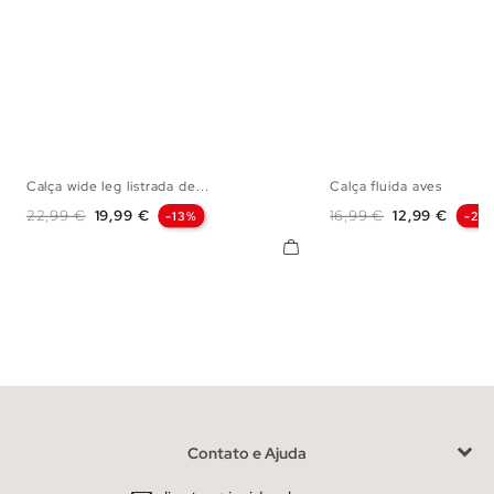
Calça wide leg listrada de...
Calça fluida aves
S
M
L
S
M
Preço normal
Preço
Preço normal
Preço
22,99 €
19,99 €
16,99 €
12,99 €
-13%
-24
Contato e Ajuda