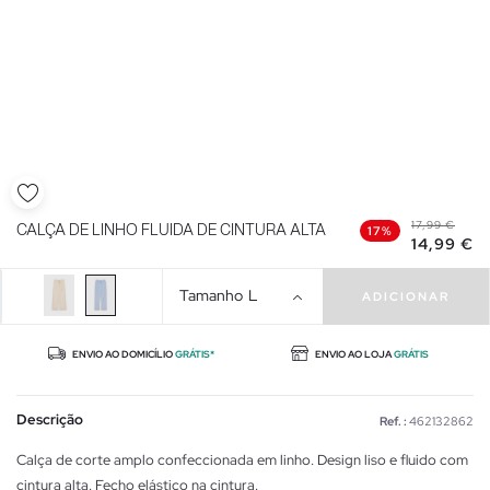
17,99 €
CALÇA DE LINHO FLUIDA DE CINTURA ALTA
17%
14,99 €
Tamanho
L
ADICIONAR
ENVIO AO DOMICÍLIO
GRÁTIS*
ENVIO AO LOJA
GRÁTIS
Descrição
Ref. :
462132862
Calça de corte amplo confeccionada em linho. Design liso e fluido com
cintura alta. Fecho elástico na cintura.