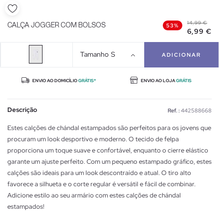
14,99 €
CALÇA JOGGER COM BOLSOS
53%
6,99 €
Tamanho
S
ADICIONAR
ENVIO AO DOMICÍLIO
GRÁTIS*
ENVIO AO LOJA
GRÁTIS
Descrição
Ref. :
442588668
Estes calções de chándal estampados são perfeitos para os jovens que
procuram um look desportivo e moderno. O tecido de felpa
proporciona um toque suave e confortável, enquanto o cierre elástico
garante um ajuste perfeito. Com um pequeno estampado gráfico, estes
calções são ideais para um look descontraído e atual. O tiro alto
favorece a silhueta e o corte regular é versátil e fácil de combinar.
Adicione estilo ao seu armário com estes calções de chándal
estampados!