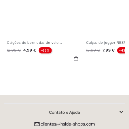
Calções de bermudas de velo...
Calças de jogger RESP
S
M
L
XL
XS
S
M
Preço normal
Preço
Preço normal
Preço
12,99 €
4,99 €
13,99 €
7,99 €
-62%
-43%
Contato e Ajuda
clientes@inside-shops.com