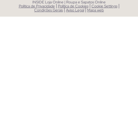
INSIDE Loja Online | Roupa e Sapatos Online
|
|
|
Política de Privacidade
Política de Cookies
Cookie Settings
|
|
Condições Gerais
Aviso Legal
Mapa web