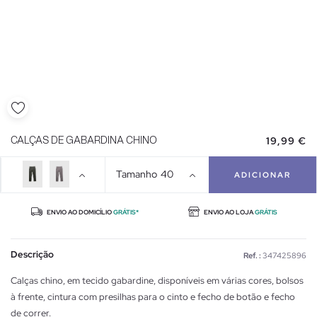
19,99 €
CALÇAS DE GABARDINA CHINO
Tamanho
40
ADICIONAR
ENVIO AO DOMICÍLIO
GRÁTIS*
ENVIO AO LOJA
GRÁTIS
Descrição
Ref. :
347425896
Calças chino, em tecido gabardine, disponíveis em várias cores, bolsos
à frente, cintura com presilhas para o cinto e fecho de botão e fecho
de correr.