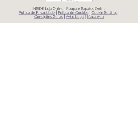
INSIDE Loja Online | Roupa e Sapatos Online
|
|
|
Política de Privacidade
Política de Cookies
Cookie Settings
|
|
Condições Gerais
Aviso Legal
Mapa web