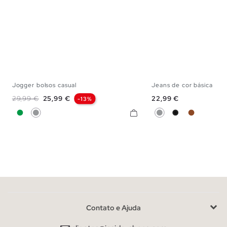
Jogger bolsos casual
Jeans de cor básica
S
M
L
36
38
40
42
Preço normal
Preço
Preço
29,99 €
25,99 €
22,99 €
-13%
Verde
Cinzento
Cinzento
Preto
Marrom
Contato e Ajuda