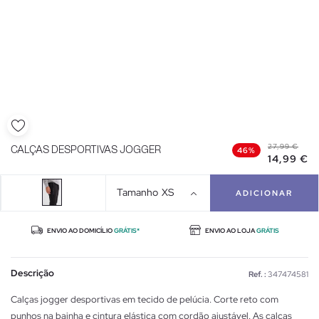
27,99 €
CALÇAS DESPORTIVAS JOGGER
46%
14,99 €
Tamanho
XS
ADICIONAR
ENVIO AO DOMICÍLIO
GRÁTIS*
ENVIO AO LOJA
GRÁTIS
Descrição
Ref. :
347474581
Calças jogger desportivas em tecido de pelúcia. Corte reto com
punhos na bainha e cintura elástica com cordão ajustável. As calças