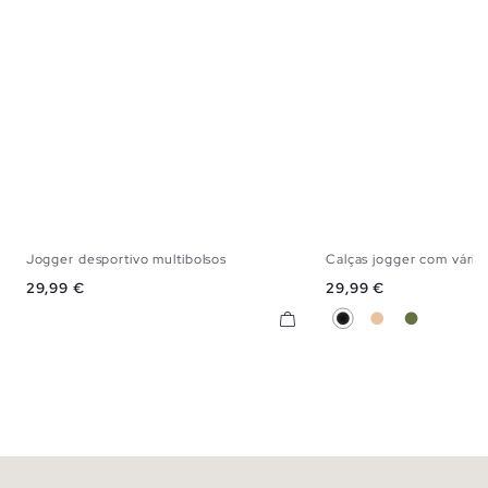
Jogger desportivo multibolsos
Calças jogger com vários
S
M
L
XL
XS
S
M
Preço
Preço
29,99 €
29,99 €
Preto
Bege
Cáqui