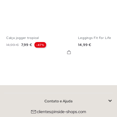
Calça jogger tropical
Leggings Fit For Life
S
M
L
S
M
Preço normal
Preço
Preço
14,99 €
7,99 €
14,99 €
-47%
Contato e Ajuda
clientes@inside-shops.com