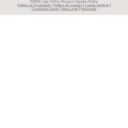
INSIDE Loja Online | Roupa e Sapatos Online
|
|
|
Política de Privacidade
Política de Cookies
Cookie Settings
|
|
Condições Gerais
Aviso Legal
Mapa web