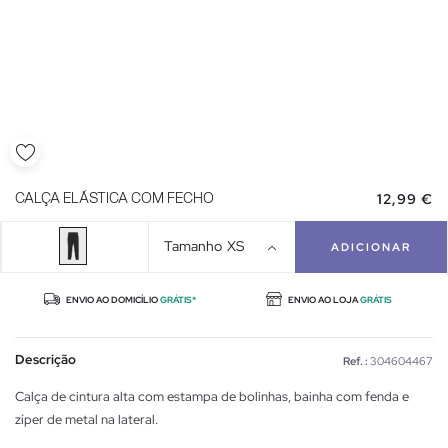
12,99 €
CALÇA ELÁSTICA COM FECHO
Tamanho
XS
ADICIONAR
ENVIO AO DOMICÍLIO
GRÁTIS*
ENVIO AO LOJA
GRÁTIS
Descrição
Ref. :
304604467
Calça de cintura alta com estampa de bolinhas, bainha com fenda e
zíper de metal na lateral.