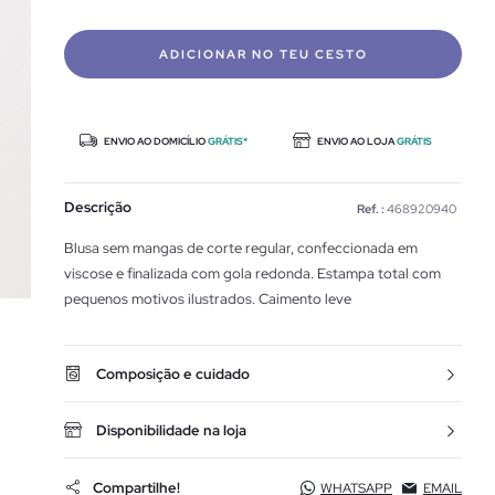
ADICIONAR NO TEU CESTO
ENVIO AO DOMICÍLIO
GRÁTIS*
ENVIO AO LOJA
GRÁTIS
Descrição
Ref. :
468920940
Blusa sem mangas de corte regular, confeccionada em
viscose e finalizada com gola redonda. Estampa total com
pequenos motivos ilustrados. Caimento leve
Composição e cuidado
Disponibilidade na loja
Compartilhe!
WHATSAPP
EMAIL