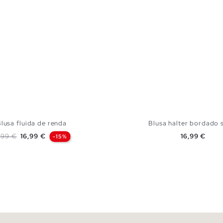
lusa fluida de renda
Blusa halter bordado 
eço normal
Preço
Preço
,99 €
16,99 €
16,99 €
-15%
ADICIONAR NO TEU CESTO
ADICIONAR NO TEU 
XS
S
M
L
S
M
L