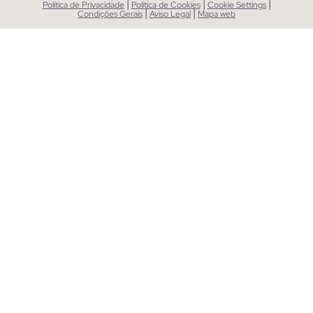
|
|
|
Política de Privacidade
Política de Cookies
Cookie Settings
|
|
Condições Gerais
Aviso Legal
Mapa web