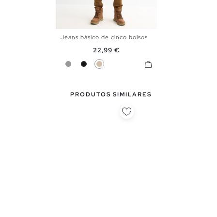
Jeans básico de cinco bolsos
36
38
40
42
44
46
Preço
22,99 €
Cinzento
Preto
Camel
PRODUTOS SIMILARES