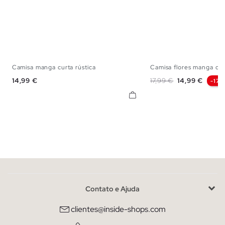
Camisa manga curta rústica
Camisa flores manga cur
S
M
L
XL
S
M
L
Preço
Preço normal
Preço
14,99 €
17,99 €
14,99 €
-17%
Contato e Ajuda
clientes@inside-shops.com