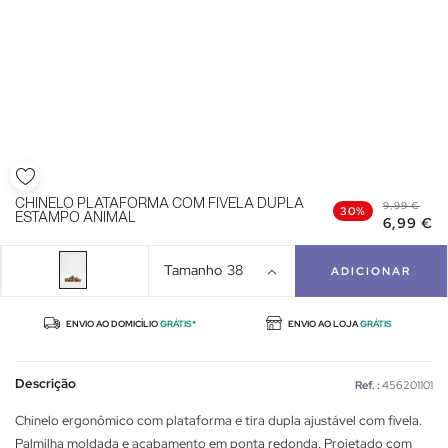
CHINELO PLATAFORMA COM FIVELA DUPLA
9,99 €
30%
ESTAMPO ANIMAL
6,99 €
Tamanho
38
ADICIONAR
ENVIO AO DOMICÍLIO
GRÁTIS*
ENVIO AO LOJA
GRÁTIS
Descrição
Ref. :
456201101
Chinelo ergonômico com plataforma e tira dupla ajustável com fivela.
Palmilha moldada e acabamento em ponta redonda. Projetado com