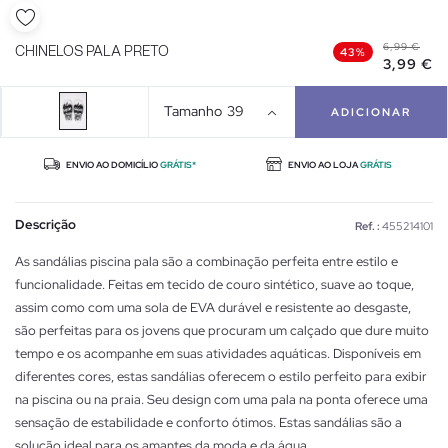
6,99 €
CHINELOS PALA PRETO
43%
3,99 €
Tamanho
39
ADICIONAR
ENVIO AO DOMICÍLIO
GRÁTIS*
ENVIO AO LOJA
GRÁTIS
Descrição
Ref. :
455214101
As sandálias piscina pala são a combinação perfeita entre estilo e
funcionalidade. Feitas em tecido de couro sintético, suave ao toque,
assim como com uma sola de EVA durável e resistente ao desgaste,
são perfeitas para os jovens que procuram um calçado que dure muito
tempo e os acompanhe em suas atividades aquáticas. Disponíveis em
diferentes cores, estas sandálias oferecem o estilo perfeito para exibir
na piscina ou na praia. Seu design com uma pala na ponta oferece uma
sensação de estabilidade e conforto ótimos. Estas sandálias são a
solução ideal para os amantes da moda e da água.