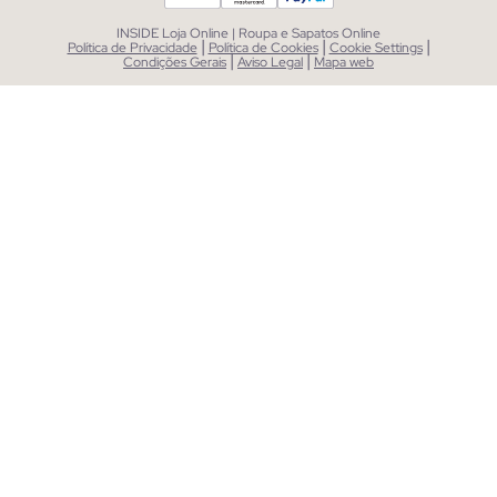
INSIDE Loja Online | Roupa e Sapatos Online
|
|
|
Política de Privacidade
Política de Cookies
Cookie Settings
|
|
Condições Gerais
Aviso Legal
Mapa web