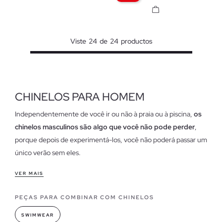
Viste
24
de
24
productos
CHINELOS PARA HOMEM
Independentemente de você ir ou não à praia ou à piscina,
os
chinelos masculinos são algo que você não pode perder
,
porque depois de experimentá-los, você não poderá passar um
único verão sem eles.
Características de nossos chinelos para homens
VER MAIS
Hoje, chinelos são uma referência de estilo para combinar com
PEÇAS PARA COMBINAR COM CHINELOS
suas roupas, porque, embora possa surpreendê-lo, eles
reinventaram seu uso para sair da areia e da água e pisar em
SWIMWEAR