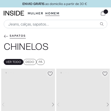
ENVIO GRÁTIS
ao loja
MULHER
HOMEM
PESQU
SAPATOS
CHINELOS
VER TODO
DEDO
PÁ