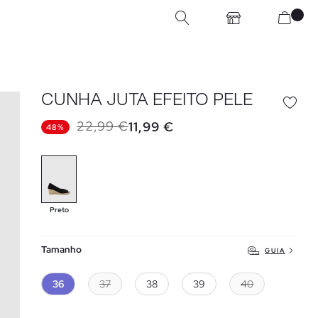
CUNHA JUTA EFEITO PELE
22,99 €
11,99 €
48%
Preto
Tamanho
GUIA
36
37
38
39
40