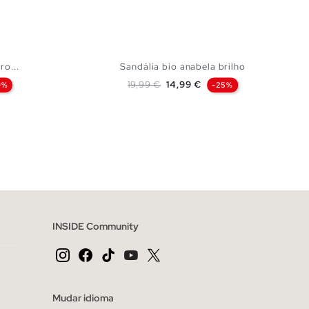
ro...
Sandália bio anabela brilho
Preço normal
Preço
19,99 €
14,99 €
9%
-25%
CESTO
ADICIONAR NO TEU CESTO
40
41
36
37
38
39
40
INSIDE Community
Mudar idioma