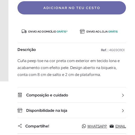
ADICIONAR NO TEU CESTO
ENVIO AO DOMICÍLIO
GRÁTIS*
ENVIO AO LOJA
GRÁTIS
Descrição
Ref. :
466901101
Cuña peep toe na cor preta com exterior em tecido lona e
acabamento com efeito pele. Design aberto na biqueira,
conta com 8 cm de salto e 2 cm de plataforma.
Composição e cuidado
Disponibilidade na loja
Compartilhe!
WHATSAPP
EMAIL