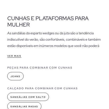
CUNHAS E PLATAFORMAS PARA
MULHER
As sandálias da esparto wedges ou da juta são a tendência
indiscutível do verão, são confortáveis, combináveis e também
estão disponíveis em inúmeros modelos que você não poderá
resistir.
VER MAIS
Características de nossas cunhas para mulheres
PEÇAS PARA COMBINAR COM CUNHAS
Se há algo de que gostamos no Inside, é dar as boas-vindas ao
verão da melhor maneira, e que melhor maneira de fazê-lo do
JEANS
que com a nossa coleção de cunhas, se você gosta de usar
salto alto e é fiel ao conforto, mas não quer desistir de estilo, as
CALÇADO PARA COMBINAR COM CUNHAS
cunhas são a alternativa perfeita, são simples, melhoram sua
SANDÁLIAS COM SALTO
figura e dar estilo para cada uma das fibras que as compõem.
SANDÁLIAS RASAS