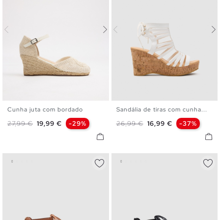
Cunha juta com bordado
Sandália de tiras com cunha...
35
36
37
38
39
40
35
36
37
38
39
40
Preço normal
Preço
Preço normal
Preço
27,99 €
19,99 €
-29%
26,99 €
16,99 €
-37%
41