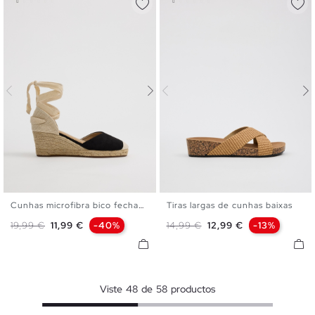
Cunhas microfibra bico fechado
Tiras largas de cunhas baixas
35
36
37
38
39
40
35
36
37
38
39
40
Preço normal
Preço
Preço normal
Preço
19,99 €
11,99 €
-40%
14,99 €
12,99 €
-13%
41
Viste
48
de
58
productos