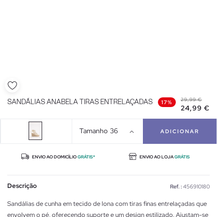
29,99 €
SANDÁLIAS ANABELA TIRAS ENTRELAÇADAS
17%
24,99 €
Tamanho
36
ADICIONAR
ENVIO AO DOMICÍLIO
GRÁTIS*
ENVIO AO LOJA
GRÁTIS
Descrição
Ref. :
456910180
Sandálias de cunha em tecido de lona com tiras finas entrelaçadas que
envolvem o pé, oferecendo suporte e um design estilizado. Ajustam-se