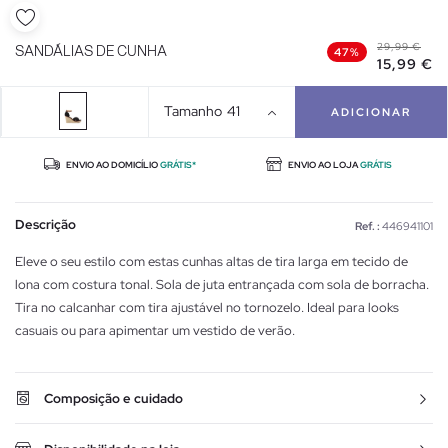
29,99 €
SANDÁLIAS DE CUNHA
47%
15,99 €
Tamanho
41
ADICIONAR
ENVIO AO DOMICÍLIO
GRÁTIS*
ENVIO AO LOJA
GRÁTIS
Descrição
Ref. :
446941101
Eleve o seu estilo com estas cunhas altas de tira larga em tecido de
lona com costura tonal. Sola de juta entrançada com sola de borracha.
Tira no calcanhar com tira ajustável no tornozelo. Ideal para looks
casuais ou para apimentar um vestido de verão.
Composição e cuidado