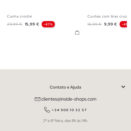
Cunha croché
Cunhas com tiras cruza
35
36
37
38
39
40
41
36
37
38
3
Preço normal
Preço
Preço normal
Preço
29,99 €
15,99 €
16,99 €
9,99 €
-47%
-41%
Contato e Ajuda
clientes@inside-shops.com
+34 900 10 32 57
2ª a 6ª feira, das 8h às 14h.