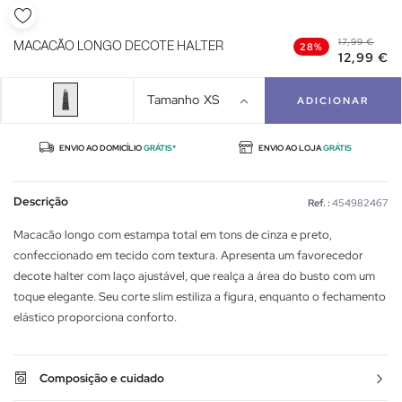
17,99 €
MACACÃO LONGO DECOTE HALTER
28%
12,99 €
Tamanho
XS
ADICIONAR
ENVIO AO DOMICÍLIO
GRÁTIS*
ENVIO AO LOJA
GRÁTIS
Descrição
Ref. :
454982467
Macacão longo com estampa total em tons de cinza e preto,
confeccionado em tecido com textura. Apresenta um favorecedor
decote halter com laço ajustável, que realça a área do busto com um
toque elegante. Seu corte slim estiliza a figura, enquanto o fechamento
elástico proporciona conforto.
Composição e cuidado