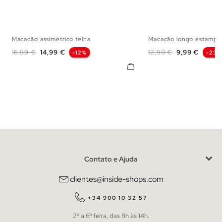
Macacão assimétrico telha
Macacão longo estampa
XS
S
M
L
XS
S
M
Preço normal
Preço
Preço normal
Preço
16,99 €
14,99 €
12,99 €
9,99 €
-12%
-23%
Contato e Ajuda
clientes@inside-shops.com
+34 900 10 32 57
2ª a 6ª feira, das 8h às 14h.