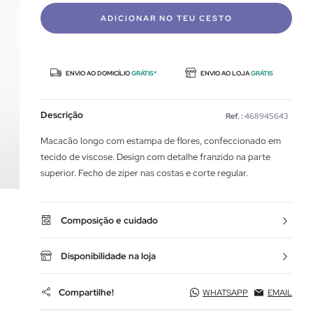
ADICIONAR NO TEU CESTO
ENVIO AO DOMICÍLIO
GRÁTIS*
ENVIO AO LOJA
GRÁTIS
Descrição
Ref. :
468945643
Macacão longo com estampa de flores, confeccionado em
tecido de viscose. Design com detalhe franzido na parte
superior. Fecho de zíper nas costas e corte regular.
Composição e cuidado
Disponibilidade na loja
Compartilhe!
WHATSAPP
EMAIL