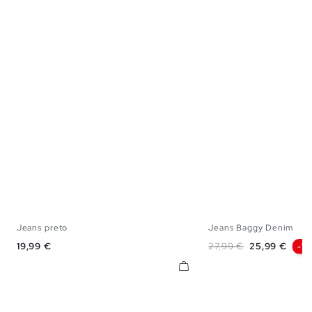
Jeans preto
Jeans Baggy Denim
38
40
42
44
38
40
42
Preço
Preço normal
Preço
19,99 €
27,99 €
25,99 €
-7