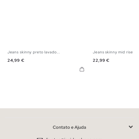
Jeans skinny preto lavado...
Jeans skinny mid rise
34
36
38
40
42
44
34
36
38
40
Preço
Preço
24,99 €
22,99 €
Contato e Ajuda