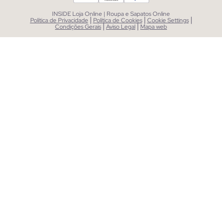
INSIDE Loja Online | Roupa e Sapatos Online
|
|
|
Política de Privacidade
Política de Cookies
Cookie Settings
|
|
Condições Gerais
Aviso Legal
Mapa web