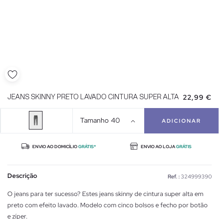
22,99 €
JEANS SKINNY PRETO LAVADO CINTURA SUPER ALTA
Tamanho
40
ADICIONAR
ENVIO AO DOMICÍLIO
GRÁTIS*
ENVIO AO LOJA
GRÁTIS
Descrição
Ref. :
324999390
O jeans para ter sucesso? Estes jeans skinny de cintura super alta em
preto com efeito lavado. Modelo com cinco bolsos e fecho por botão
e zíper.